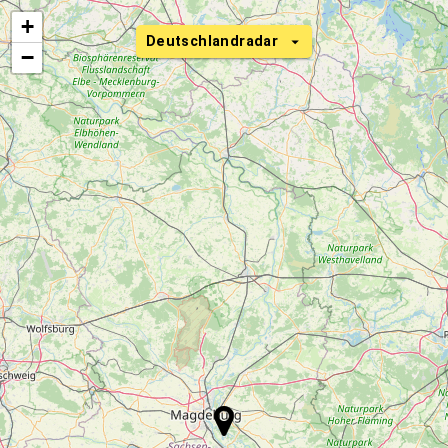
+
Deutschlandradar
−