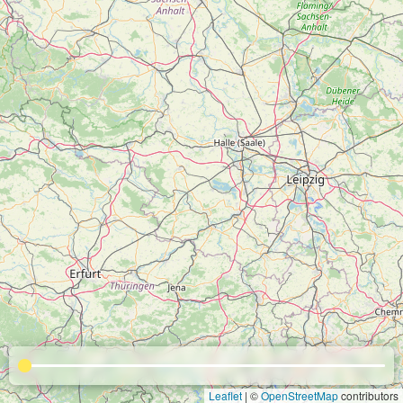
Leaflet
| ©
OpenStreetMap
contributors