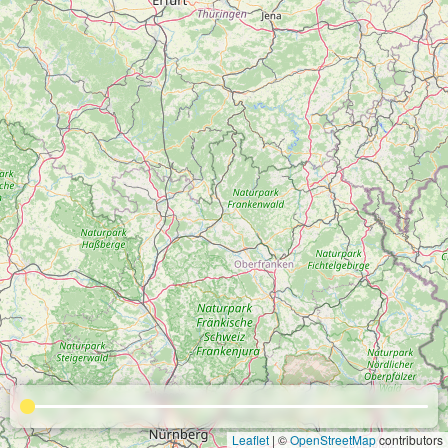
Leaflet
| ©
OpenStreetMap
contributors