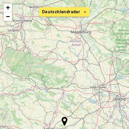
+
Deutschlandradar
−