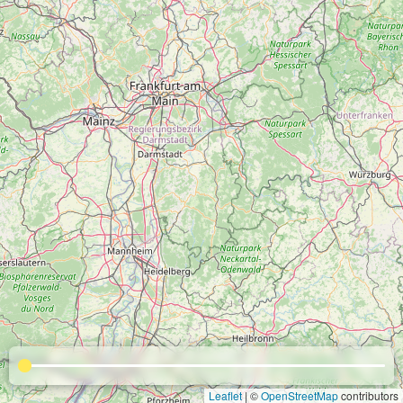
Leaflet
| ©
OpenStreetMap
contributors