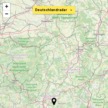
+
Deutschlandradar
−