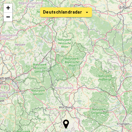
+
Deutschlandradar
−