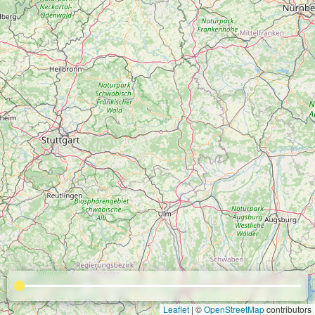
Leaflet
| ©
OpenStreetMap
contributors