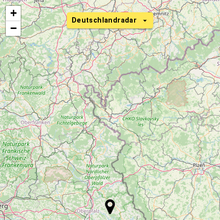
+
Deutschlandradar
−