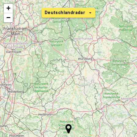
+
Deutschlandradar
−