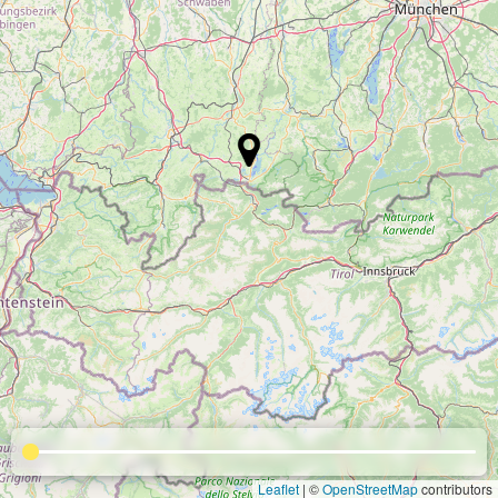
Leaflet
| ©
OpenStreetMap
contributors