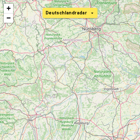
+
Deutschlandradar
−